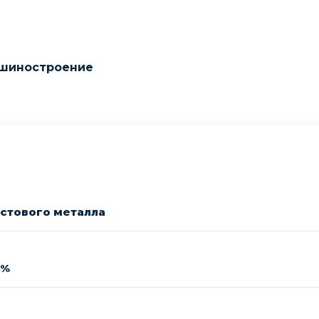
ашиностроение
истового металла
0%