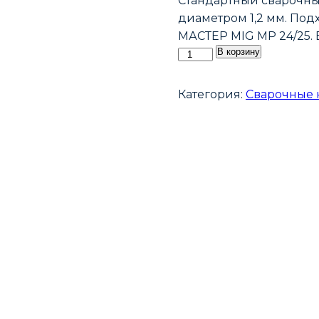
Стандартный сварочны
диаметром 1,2 мм. Подх
МАСТЕР MIG MP 24/25.
Количество
В корзину
товара
Наконечник
Категория:
Сварочные 
сварочный
E-
CU
М6
d1,2мм
LED6810-
12