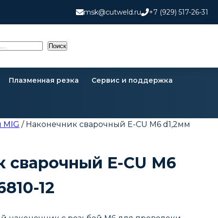
msk@cutweld.ru
+7 (929) 517-26-31
Поиск
Плазменная резка
Сервис и поддержка
 MIG
/ Наконечник сварочный E-CU М6 d1,2мм
к сварочный E-CU М6
6810-12