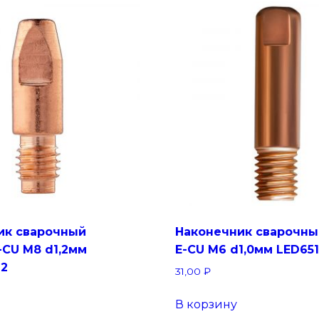
ик сварочный
Наконечник сварочны
-CU М8 d1,2мм
E-CU М6 d1,0мм LED651
12
31,00
₽
В корзину