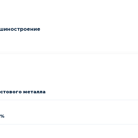
ашиностроение
истового металла
0%