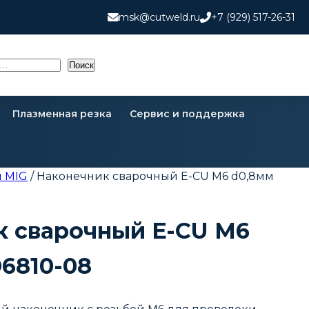
msk@cutweld.ru
+7 (929) 517-26-31
Поиск
Плазменная резка
Сервис и поддержка
 MIG
/ Наконечник сварочный E-CU М6 d0,8мм
к сварочный E-CU М6
6810-08