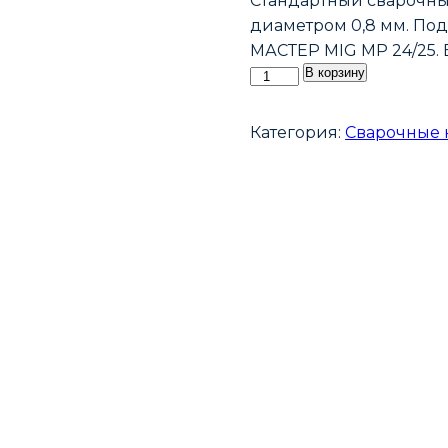
Стандартный сварочны
диаметром 0,8 мм. Под
МАСТЕР MIG MP 24/25.
Количество
В корзину
товара
Наконечник
Категория:
Сварочные 
сварочный
E-
CU
М6
d0,8мм
LED6810-
08