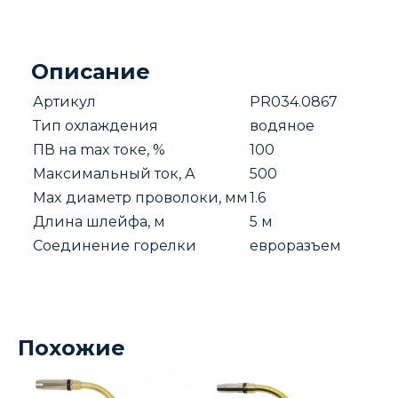
Water
/
Euro)
Описание
Артикул
PR034.0867
Тип охлаждения
водяное
ПВ на max токе, %
100
Максимальный ток, А
500
Max диаметр проволоки, мм
1.6
Длина шлейфа, м
5 м
Соединение горелки
евроразъем
Похожие