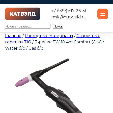
+7 (929) 517-26-31
msk@cutweld.ru
Поиск
Поиск
Главная
/
Расходные материалы
/
Сварочные
горелки TIG
/ Горелка TW 18 4m Comfort (OKC /
Water б/р / Gas б/р)