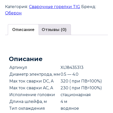
Горелка
Категория:
Сварочные горелки TIG
Бренд:
TW
Оберон
18
4m
Описание
Отзывы (0)
Comfort
(OKC
/
Water
б/
Описание
р
Артикул
XL18435313
/
Gas
Диаметр электрода, мм
0.5 — 4.0
б/
Max ток сварки DC, А
320 ( при ПВ=100%)
р)
Max ток сварки AC, А
230 ( при ПВ=100%)
Исполнение головки
стационарная
Длина шлейфа, м
4 м
Тип охлаждения
водяное