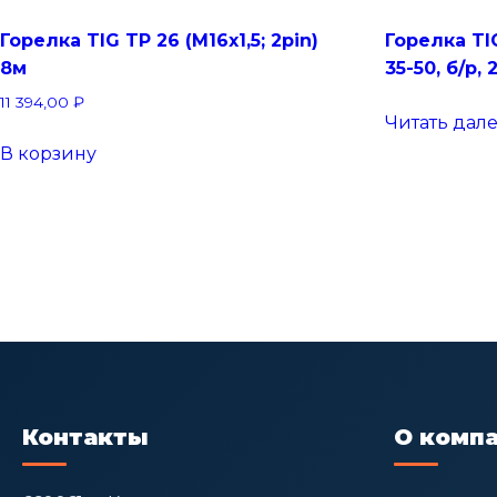
Горелка TIG TP 26 (M16х1,5; 2pin)
Горелка TI
8м
35-50, б/р, 
11 394,00
₽
Читать дал
В корзину
Контакты
О комп