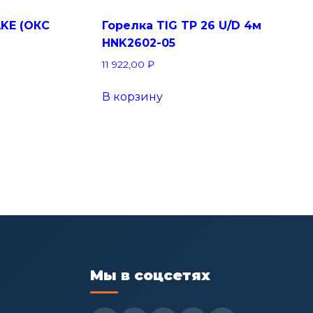
AKE (ОКС
Горелка TIG TP 26 U/D 4м
HNK2602-05
11 922,00
₽
В корзину
Мы в соцсетях