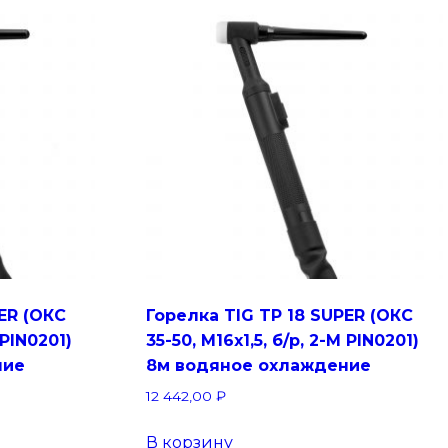
ER (ОКС
Горелка TIG TP 18 SUPER (ОКС
 PIN0201)
35-50, M16x1,5, б/р, 2-M PIN0201)
ние
8м водяное охлаждение
12 442,00
₽
В корзину