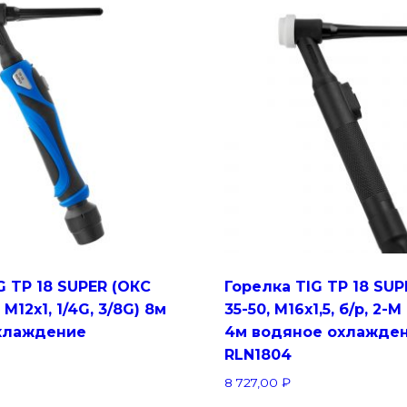
G TP 18 SUPER (ОКС
Горелка TIG TP 18 SUP
, M12х1, 1/4G, 3/8G) 8м
35-50, M16x1,5, б/р, 2-M
хлаждение
4м водяное охлажде
RLN1804
8 727,00
₽