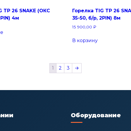
G TP 26 SNAKE (ОКС
Горелка TIG TP 26 SN
2PIN) 4м
35-50, б/р, 2PIN) 8м
15 900,00
₽
ее
В корзину
1
2
3
→
ании
Оборудование