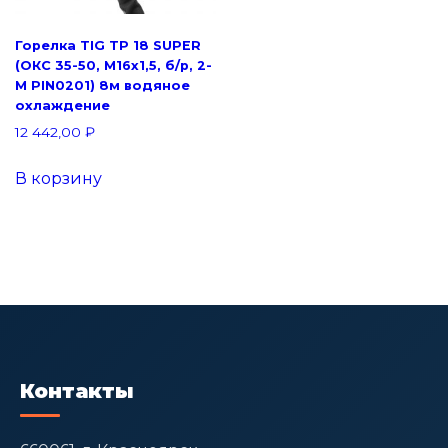
Горелка TIG TP 18 SUPER
(ОКС 35-50, M16x1,5, б/р, 2-
M PIN0201) 8м водяное
охлаждение
12 442,00
₽
В корзину
Контакты